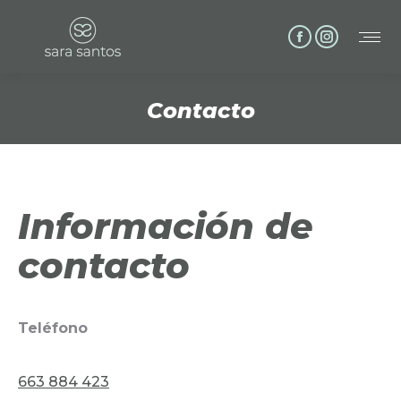
Facebook
Instagram
page
page
opens
opens
Contacto
in
in
Estás aquí:
new
new
window
window
Información de
contacto
Teléfono
663 884 423