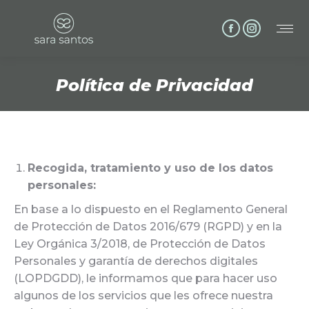
Facebook
Instagram
page
page
opens
opens
Política de Privacidad
in
in
Estás aquí:
new
new
window
window
Recogida, tratamiento y uso de los datos
personales:
En base a lo dispuesto en el Reglamento General
de Protección de Datos 2016/679 (RGPD) y en la
Ley Orgánica 3/2018, de Protección de Datos
Personales y garantía de derechos digitales
(LOPDGDD), le informamos que para hacer uso
algunos de los servicios que les ofrece nuestra