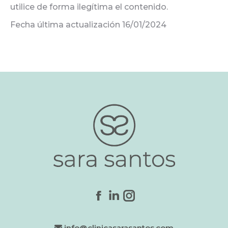
utilice de forma ilegítima el contenido.
Fecha última actualización 16/01/2024
Encuéntranos en:
Facebook
Linkedin
Instagram
page
page
page
info@clinicasarasantos.com