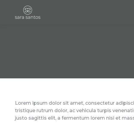
Lorem ipsum dolor sit amet, consectetur adipisci
tristique rutrum dolor, ac vehicula turpis venenati
justo sagittis elit, a fermentum lorem nisi et mas