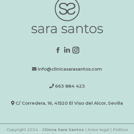
Encuéntranos en:
Facebook
Linkedin
Instagram
page
page
page
info@clinicasarasantos.com
opens
opens
opens
in
in
in
new
new
new
663 884 423
window
window
window
C/ Corredera, 16, 41520 El Viso del Alcor, Sevilla
Copyright 2024 -
Clínica Sara Santos
|
Aviso legal
|
Política